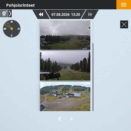
Pohjoisrinteet
07.08.2026
13:20
Eturinne
Perherinne
PohjoisExpress